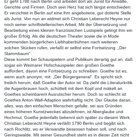
Er geht 1788 nach Berlin und arbeitet dort als Jurist für Anwälte,
Gerichte und Firmen. Doch sein Herz hat sich längst entschieden:
Er verzichtet in Berlin auf eine ihm angebotene, gut dotierte Stelle
als Jurist. Von nun an widmet sich Christian Leberecht Heyne nur
noch seiner schriftstellerischen Arbeit. Mit der Übersetzung und
Bearbeitung eines kleinen französischen Lustspiels gelingt ihm ein
großer Erfolg. Als die deutschen Theater sowie die in Mode
kommenden bürgerlichen Liebhaberbühnen nach weiteren
solchen Stücken rufen, verfaßt er selbst eine Fortsetzung: „Der
Stammbaum“.
Diese kommt bei Schauspielern und Publikum derartig gut an, daß
sogar ein Weimarer Hofschauspieler den großen Goethe
auffordert, davon eine Fortsetzung zu schreiben. Goethe tut es,
wenn auch anonym, mit: „Der Bürgergeneral“. Es spricht sich
freilich herum, daß Goethe der Autor ist. Da zieht die Literaturkritik
die Augenbrauen hoch, schüttelt mit dem Kopf und mäkelt an
Goethes scheinbarem Ausrutscher herum. Doch so schlecht ist
Goethes Anton-Wall-Adaption wahrhaftig nicht. Der Glaube daran,
alles, was den einfachen Menschen gefalle, sei aus Gründen
eines höheren Kunstzweckes abzulehnen, ist Aberglaube und
Hochmut. Goethe jedenfalls bekennt sich später zu diesem Werk.
Christian Leberecht Heyne verläßt 1790 Berlin und begibt sich
nach Rochlitz, wo er Verwandte besessen haben soll, und nach
Geringswalde. Mit seiner Gesundheit steht es in dieser Zeit nicht