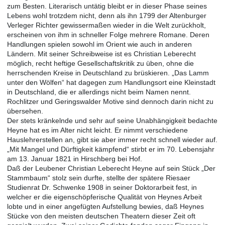
zum Besten. Literarisch untätig bleibt er in dieser Phase seines
Lebens wohl trotzdem nicht, denn als ihn 1799 der Altenburger
Verleger Richter gewissermaßen wieder in die Welt zurückholt,
erscheinen von ihm in schneller Folge mehrere Romane. Deren
Handlungen spielen sowohl im Orient wie auch in anderen
Ländern. Mit seiner Schreibweise ist es Christian Leberecht
möglich, recht heftige Gesellschaftskritik zu üben, ohne die
herrschenden Kreise in Deutschland zu brüskieren. „Das Lamm
unter den Wölfen“ hat dagegen zum Handlungsort eine Kleinstadt
in Deutschland, die er allerdings nicht beim Namen nennt.
Rochlitzer und Geringswalder Motive sind dennoch darin nicht zu
übersehen.
Der stets kränkelnde und sehr auf seine Unabhängigkeit bedachte
Heyne hat es im Alter nicht leicht. Er nimmt verschiedene
Hauslehrerstellen an, gibt sie aber immer recht schnell wieder auf.
„Mit Mangel und Dürftigkeit kämpfend“ stirbt er im 70. Lebensjahr
am 13. Januar 1821 in Hirschberg bei Hof.
Daß der Leubener Christian Leberecht Heyne auf sein Stück „Der
Stammbaum“ stolz sein durfte, stellte der spätere Riesaer
Studienrat Dr. Schwenke 1908 in seiner Doktorarbeit fest, in
welcher er die eigenschöpferische Qualität von Heynes Arbeit
lobte und in einer angefügten Aufstellung bewies, daß Heynes
Stücke von den meisten deutschen Theatern dieser Zeit oft