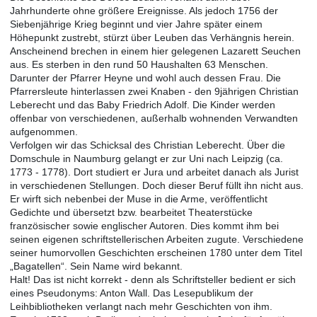
Jahrhunderte ohne größere Ereignisse. Als jedoch 1756 der
Siebenjährige Krieg beginnt und vier Jahre später einem
Höhepunkt zustrebt, stürzt über Leuben das Verhängnis herein.
Anscheinend brechen in einem hier gelegenen Lazarett Seuchen
aus. Es sterben in den rund 50 Haushalten 63 Menschen.
Darunter der Pfarrer Heyne und wohl auch dessen Frau. Die
Pfarrersleute hinterlassen zwei Knaben - den 9jährigen Christian
Leberecht und das Baby Friedrich Adolf. Die Kinder werden
offenbar von verschiedenen, außerhalb wohnenden Verwandten
aufgenommen.
Verfolgen wir das Schicksal des Christian Leberecht. Über die
Domschule in Naumburg gelangt er zur Uni nach Leipzig (ca.
1773 - 1778). Dort studiert er Jura und arbeitet danach als Jurist
in verschiedenen Stellungen. Doch dieser Beruf füllt ihn nicht aus.
Er wirft sich nebenbei der Muse in die Arme, veröffentlicht
Gedichte und übersetzt bzw. bearbeitet Theaterstücke
französischer sowie englischer Autoren. Dies kommt ihm bei
seinen eigenen schriftstellerischen Arbeiten zugute. Verschiedene
seiner humorvollen Geschichten erscheinen 1780 unter dem Titel
„Bagatellen“. Sein Name wird bekannt.
Halt! Das ist nicht korrekt - denn als Schriftsteller bedient er sich
eines Pseudonyms: Anton Wall. Das Lesepublikum der
Leihbibliotheken verlangt nach mehr Geschichten von ihm.