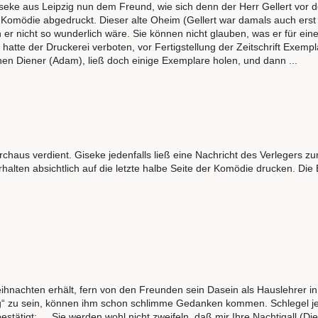
eke aus Leipzig nun dem Freund, wie sich denn der Herr Gellert vor 
 Komödie abgedruckt. Dieser alte Oheim (Gellert war damals auch erst 3
nn er nicht so wunderlich wäre. Sie können nicht glauben, was er für 
hatte der Druckerei verboten, vor Fertigstellung der Zeitschrift Exem
inen Diener (Adam), ließ doch einige Exemplare holen, und dann ...
urchaus verdient. Giseke jedenfalls ließ eine Nachricht des Verlegers z
erhalten absichtlich auf die letzte halbe Seite der Komödie drucken. D
ihnachten erhält, fern von den Freunden sein Dasein als Hauslehrer in
eißig“ zu sein, können ihm schon schlimme Gedanken kommen. Schlegel je
tigt: „...Sie werden wohl nicht zweifeln, daß mir Ihre Nachtigall (Die ei