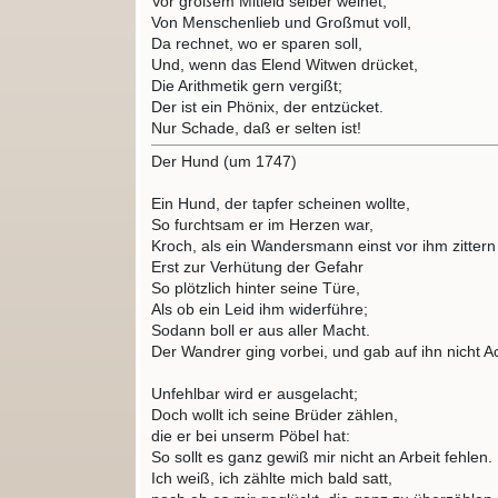
Vor großem Mitleid selber weinet;
Von Menschenlieb und Großmut voll,
Da rechnet, wo er sparen soll,
Und, wenn das Elend Witwen drücket,
Die Arithmetik gern vergißt;
Der ist ein Phönix, der entzücket.
Nur Schade, daß er selten ist!
Der Hund (um 1747)
Ein Hund, der tapfer scheinen wollte,
So furchtsam er im Herzen war,
Kroch, als ein Wandersmann einst vor ihm zittern 
Erst zur Verhütung der Gefahr
So plötzlich hinter seine Türe,
Als ob ein Leid ihm widerführe;
Sodann boll er aus aller Macht.
Der Wandrer ging vorbei, und gab auf ihn nicht Ac
Unfehlbar wird er ausgelacht;
Doch wollt ich seine Brüder zählen,
die er bei unserm Pöbel hat:
So sollt es ganz gewiß mir nicht an Arbeit fehlen.
Ich weiß, ich zählte mich bald satt,