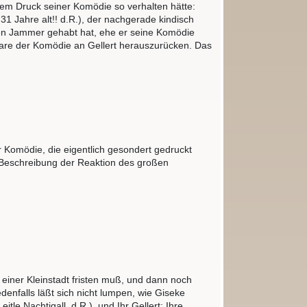
dem Druck seiner Komödie so verhalten hätte:
1 Jahre alt!! d.R.), der nachgerade kindisch
einen Jammer gehabt hat, ehe er seine Komödie
plare der Komödie an Gellert herauszurücken. Das
ur Komödie, die eigentlich gesondert gedruckt
ie Beschreibung der Reaktion des großen
 einer Kleinstadt fristen muß, und dann noch
denfalls läßt sich nicht lumpen, wie Giseke
tle Nachtigall, d.R.), und Ihr Gellert; Ihre