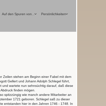
Auf den Spuren von...
Persönlichkeiten
ier Zeilen stehen am Beginn einer Fabel mit dem
tegott Gellert und Johann Adolph Schlegel führt,
et und wartete nun sehnsüchtig darauf, daß diese
n Abdruck finden mögen.
nso spitzzüngig wie manch andere Mitarbeiter an
September 1721 geboren. Schlegel saß zu dieser
hte entstanden hier in den Jahren 1746 - 1748. In