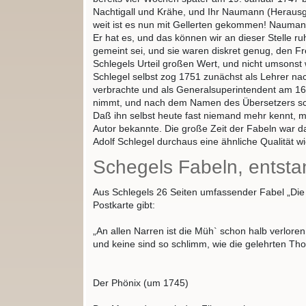
Nachtigall und Krähe, und Ihr Naumann (Herausgebe
weit ist es nun mit Gellerten gekommen! Naumann
Er hat es, und das können wir an dieser Stelle r
gemeint sei, und sie waren diskret genug, den Fre
Schlegels Urteil großen Wert, und nicht umsons
Schlegel selbst zog 1751 zunächst als Lehrer na
verbrachte und als Generalsuperintendent am 16
nimmt, und nach dem Namen des Übersetzers scha
Daß ihn selbst heute fast niemand mehr kennt, ma
Autor bekannte. Die große Zeit der Fabeln war d
Adolf Schlegel durchaus eine ähnliche Qualität wi
Schegels Fabeln, entsta
Aus Schlegels 26 Seiten umfassender Fabel „Die E
Postkarte gibt:
„An allen Narren ist die Müh` schon halb verloren
und keine sind so schlimm, wie die gelehrten Tho
Der Phönix (um 1745)