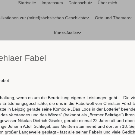
Startseite
Impressum
Datenschutz
Über mich
likationen zur (mittel)sächsischen Geschichte
Orte und Themen
Kunst-Atelier
ehlaer Fabel
rebet:
khaltung, wenn es um die Beurteilung eigener Leistungen geht ... Die v
ante Entstehungsgeschichte, die uns in die Fabelwelt von Christian Fürch
atte in Leipzig gerade seine Komödie „Das Loos in der Lotterie“ beend
 des Verstandes und des Witzes“ (bekannt als „Bremer Beiträge“) ihre
n gewisser Nikolas Dietrich Giseke, gerade einmal 22 Jahre alt und ebe
5jährige Johann Adolf Schlegel, aus Meißen stammend und dort am 18. 
on großer Langeweile geplagt - fast alle seiner Fabeln und viele Gedic