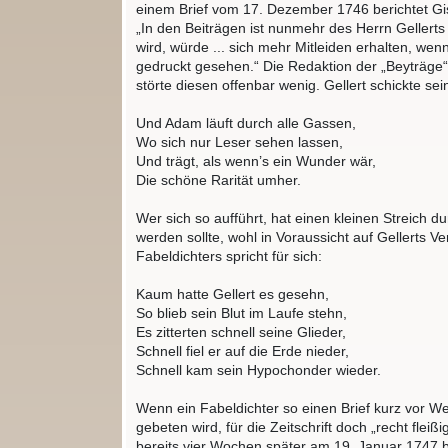
einem Brief vom 17. Dezember 1746 berichtet Gis
„In den Beiträgen ist nunmehr des Herrn Gellerts
wird, würde ... sich mehr Mitleiden erhalten, we
gedruckt gesehen.“ Die Redaktion der „Beyträge“ 
störte diesen offenbar wenig. Gellert schickte se
Und Adam läuft durch alle Gassen,
Wo sich nur Leser sehen lassen,
Und trägt, als wenn’s ein Wunder wär,
Die schöne Rarität umher.
Wer sich so aufführt, hat einen kleinen Streich d
werden sollte, wohl in Voraussicht auf Gellerts V
Fabeldichters spricht für sich:
Kaum hatte Gellert es gesehn,
So blieb sein Blut im Laufe stehn,
Es zitterten schnell seine Glieder,
Schnell fiel er auf die Erde nieder,
Schnell kam sein Hypochonder wieder.
Wenn ein Fabeldichter so einen Brief kurz vor We
gebeten wird, für die Zeitschrift doch „recht fl
bereits vier Wochen später am 19. Januar 1747 bestä