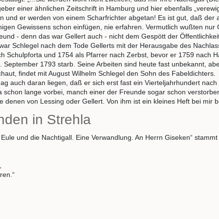
r einer ähnlichen Zeitschrift in Hamburg und hier ebenfalls „verewigt“,
 und er werden von einem Scharfrichter abgetan! Es ist gut, daß der 
uhigen Gewissens schon einfügen, nie erfahren. Vermutlich wußten nur G
und - denn das war Gellert auch - nicht dem Gespött der Öffentlichkeit
t war Schlegel nach dem Tode Gellerts mit der Herausgabe des Nachlas
ch Schulpforta und 1754 als Pfarrer nach Zerbst, bevor er 1759 nach 
. September 1793 starb. Seine Arbeiten sind heute fast unbekannt, ab
ut, findet mit August Wilhelm Schlegel den Sohn des Fabeldichters.
g auch daran liegen, daß er sich erst fast ein Vierteljahrhundert nac
a schon lange vorbei, manch einer der Freunde sogar schon verstorbe
e denen von Lessing oder Gellert. Von ihm ist ein kleines Heft bei mir 
nden in Strehla
ule und die Nachtigall. Eine Verwandlung. An Herrn Giseken“ stammt de
,
ren.“